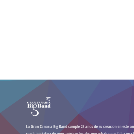
La Gran Canaria Big Band cumple 25 años de su creación en este añ
con la iniciativa de unos músicos locales que echaban en falta una 