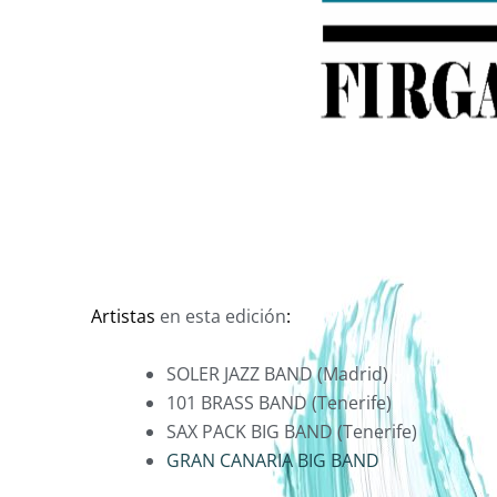
Artistas
en esta edición
:
SOLER JAZZ BAND
(Madrid)
101 BRASS BAND
(Tenerife)
SAX PACK BIG BAND
(Tenerife
)
GRAN CANARIA BIG BAND