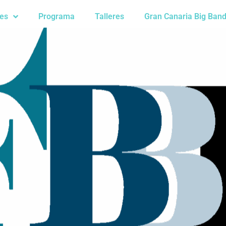
res
Programa
Talleres
Gran Canaria Big Ban