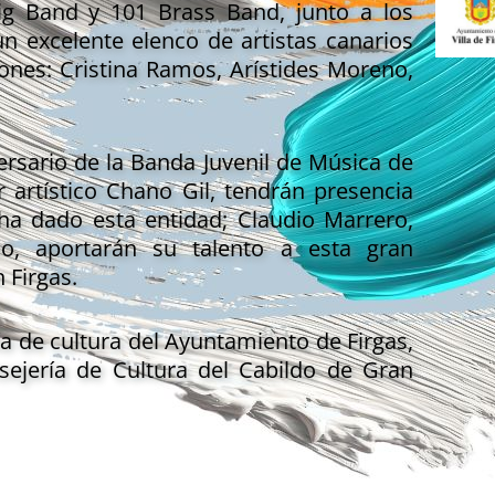
ig Band y 101 Brass Band, junto a los
n excelente elenco de artistas canarios
nes: Cristina Ramos, Arístides Moreno,
ersario de la Banda Juvenil de Música de
r artístico Chano Gil, tendrán presencia
ha dado esta entidad; Claudio Marrero,
o, aportarán su talento a esta gran
 Firgas.
ía de cultura del Ayuntamiento de Firgas,
sejería de Cultura del Cabildo de Gran