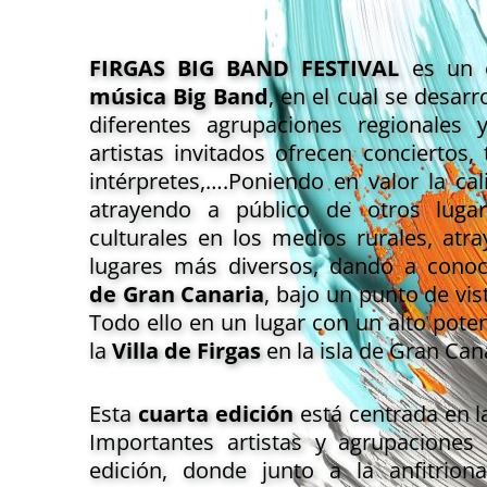
FIRGAS BIG BAND FESTIVAL
es un 
música Big Band
, en el cual se desar
diferentes agrupaciones regionales 
artistas invitados ofrecen conciertos,
intérpretes,….Poniendo en valor la cal
atrayendo a público de otros lugar
culturales en los medios rurales, atra
lugares más diversos, dando a cono
de Gran Canaria
, bajo un punto de vis
Todo ello en un lugar con un alto pot
la
Villa de Firgas
en la isla de Gran Can
Esta
cuarta edición
está centrada en 
Importantes artistas y agrupaciones 
edición, donde junto a la anfitrio