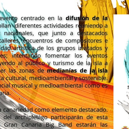
evento centrado en la
difusión de la
rollan diferentes actividades reuniendo a
y nacionales, que junto a destacados
 talleres, encuentros de compositores e
idad artística de los grupos invitados y
es; intentando fomentar los eventos
yendo al público y turismo de la isla a
cer las zonas de
medianías de la isla
ta cultural, medioambiental y sostenible.
encial musical y medioambiental como es
aria.
la canariedad como elemento destacado.
del archipiélago participarán de esta
na Gran Canaria Big Band estarán las