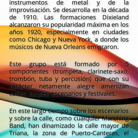
instrumentos de metal y de la
improvisación. Se desarrolla en la década
de 1910. Las formaciones Dixieland
alcanzaron su popularidad máxima en los
años 1920, especialmente en ciudades
como Chicago y Nueva York, a donde los
músicos de Nueva Orleans emigraron.
Este grupo está formado por 5
componentes (trompeta, clarinete-saxo,
trombón, tuba y percusión) que con su
carácter netamente alegre amenizan
calles, locales, escenarios y festivales.
En este largo tiempo sobre los escenarios
y sobre la calle, como cualquier Marching
Band, han dinamizado la calle mayor de
Triana, la zona de Puerto-Canteras, el