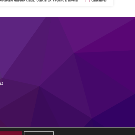
Auditorio Alfredo Kraus
,
Concierto
,
Paquito D'Rivera
Cantantes
22