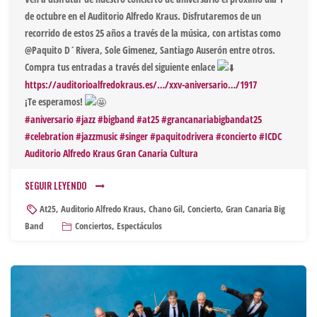
de octubre en el Auditorio Alfredo Kraus. Disfrutaremos de un
recorrido de estos 25 años a través de la música, con artistas como
@Paquito D´Rivera, Sole Gimenez, Santiago Auserón entre otros.
Compra tus entradas a través del siguiente enlace
https://auditorioalfredokraus.es/…/xxv-aniversario…/1917
¡Te esperamos!
#aniversario
#jazz
#bigband
#at25
#grancanariabigbandat25
#celebration
#jazzmusic
#singer
#paquitodrivera
#concierto
#ICDC
Auditorio Alfredo Kraus
Gran Canaria Cultura
SEGUIR LEYENDO
At25
,
Auditorio Alfredo Kraus
,
Chano Gil
,
Concierto
,
Gran Canaria Big
Band
Conciertos
,
Espectáculos